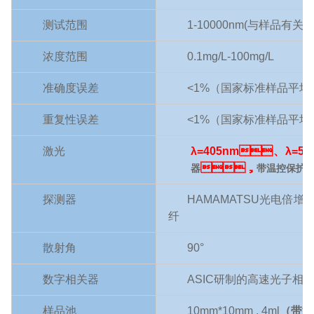
测试范围
1-
10000
nm(
与样品有关
)
浓度范围
0.1mg/L-100mg/L
准确度误差
<
1
%
（国家标准样品平均
重复性误差
<
1
%
（国家标准样品平均
激光
λ
=
405
nm
、
λ
=53
，
器
带温控保护
探测器
HAMAMATSU
光电倍增
纤
散射角
90
°
数字相关器
ASIC
研制的高速光子相
样品池
10mm*10mm , 4ml
（带温