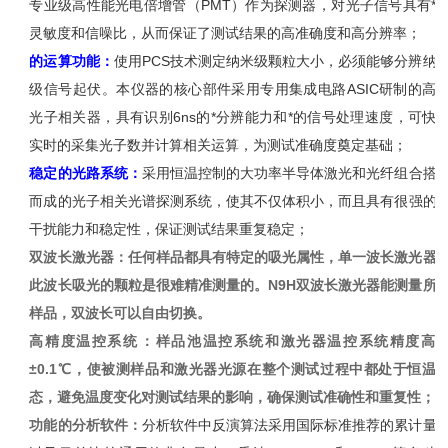
专业级高性能光电倍增管（
PMT
）
作为探测器
，对光子信号具有*
灵敏度和信噪比，从而保证了测试结果的
高
准确度
和高分辨率
；
的运算功能：
使用
PCS
技术测定纳米级颗粒大小，必须能够分辨纳
级信号起伏。本仪器的核心部件采用专用集成电路
ASIC
研制的高
光子相关器，具有识别
6ns
的*分辨能力和*的信号处理速度，可快
实时的采集光子数并计算相关运算
，为测试准确度
奠定基础
；
稳定的光路系统：
采用
恒温控制的大功率半导体
激光和光纤
组合
搭
而成的
光子相关光谱探测
系统，使
其
不仅体积小，而且具有很强的
干扰能力
和稳定性
，
保证测试结果重复稳定；
双波长激光器
：
任何样品都具有特定的吸光属性，单一波长激光器
此波长吸光的颗粒是很难精准测量的。
N9H
双波长激光器能
测量所
样品，双波长可以自由切换。
高精度温控系统：
样品池温控系统和激光器温控系统精度高
±0.1
℃
，使被测样品和激光器光源在整个测试过程中都处于恒温
态，避免温度变化对测试结果的影响，确保测试准确性和重复性；
功能的分析软件：
分析软件中反演算法采用国际标准推荐的累计量