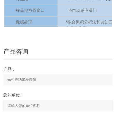
样品池放置窗口
带自动感应滑门
数据处理
*拟合累积分析法和改进正规化
度分布曲线
软件功能
一键式测量，自动优
产品咨询
输出项目
平均粒径、多分散系数
等
产品：
温度范围
8-45
℃（温度精确到
0.1
℃
温度调控
外置直接调温，无需打开
测试速度
<1Min/
次（不含样品分散
您的单位：
仪器体积
390mm×255mm×240mm