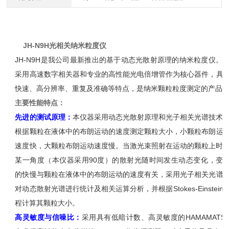
JH
-N9H
光相关纳米粒度仪
JH
-N9H
是我公司最新推出的基于动态光散射原理的纳米粒度仪。
采用高速数字相关器和专业的高性能光电倍增管作为核心器件，具
快速、高分辨率、重复及准确等特点，是纳米颗粒粒度测定的
产品
主要性能特点：
先进的测试原理：
本仪器采用动态光散射原理和光子相关光谱技术
根据颗粒在液体中的布朗运动的速度测定颗粒大小
，
小颗粒布朗运
速度快，大颗粒布朗运动速度慢
。当激光束照射在运动的颗粒上时
某一角度（本仪器采用
90
度）的散射光随时间发生动态变化，变
的快慢与颗粒在液体中的布朗运动的速度有关，采用
光子相关光谱
对动态散射光谱进行统计及相关运算分析，并根据
Stokes-Einstein
程计算其颗粒大小
。
高灵敏度与信噪比：
采用具有低暗计数、高灵敏度的
HAMAMATS