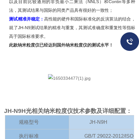
以及目前比较通用的非负最小二乘法（
NNLS
）和
Contin
等多种
法，其测试结果与国际
的同类产品具有很好的一致性；
测试精准并稳定：
高性能的硬件和国际标准化的反演算法的
结合，
就了
JH-N9
测试结果的精准与重复，其测试准确度和重复性等指标
高于国际标准要求。
此款纳米粒度仪已经达到国外纳米粒度仪的测试水平！
JH
-N9
H
光相关纳米粒度仪
技术参数及详细配置
：
规格型号
JH
-N9H
执行标准
GB/T 29022-2012/ISO 2